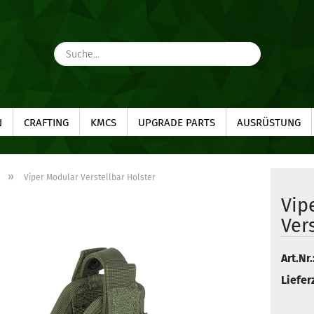
Suche...
N
CRAFTING
KMCS
UPGRADE PARTS
AUSRÜSTUNG
»
Viper Modular Verstellbar Holster
Vip
Ver
Art.Nr.
Lieferz