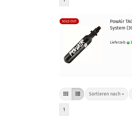
PowAir TAC
SOLD OUT
System (3
Lieferzeit:
3
Sortieren nach
Sortieren nach
1