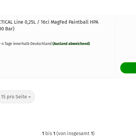
TICAL Line 0,25L / 16ci MagFed Paintball HPA
00 Bar)
-4 Tage innerhalb Deutschland
(Ausland abweichend)
pro Seite
15 pro Seite
1
bis
1
(von insgesamt
1
)