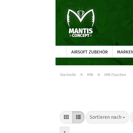
AIRSOFT ZUBEHÖR
MARKE
»
»
Startseite
HPA
HPA Flaschen
Sortieren nach
Sortieren nach
1