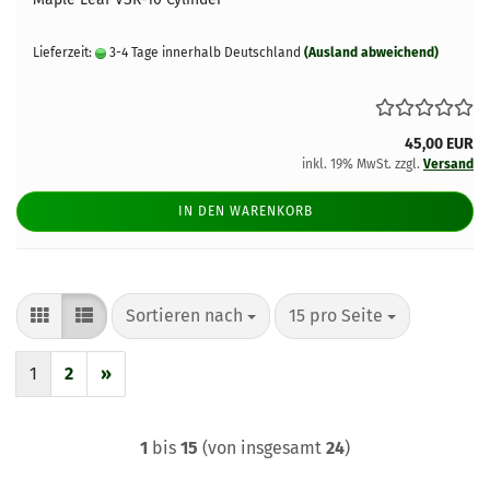
Lieferzeit:
3-4 Tage innerhalb Deutschland
(Ausland abweichend)
45,00 EUR
inkl. 19% MwSt. zzgl.
Versand
IN DEN WARENKORB
Sortieren nach
pro Seite
Sortieren nach
15 pro Seite
1
2
»
1
bis
15
(von insgesamt
24
)