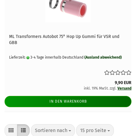
ML Transformers Autobot 75° Hop Up Gummi für VSR und
GBB
Lieferzeit:
3-4 Tage innerhalb Deutschland
(Ausland abweichend)
9,90 EUR
inkl. 19% MwSt. zzgl.
Versand
IN DEN WARENKORB
Sortieren nach
pro Seite
Sortieren nach
15 pro Seite