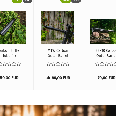
BALD
NEU
BALD
NEU
arbon Buffer
MTW Carbon
SSX10 Carbo
Tube für
Outer Barrel
Outer Barre
Wolverine
MTW
50,00 EUR
ab 60,00 EUR
70,00 EUR