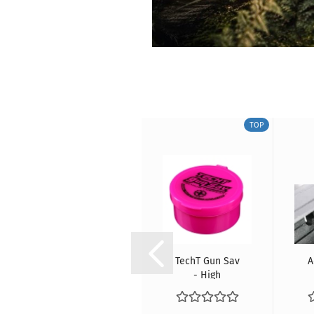
TOP
TOP
Jack Pyke
TechT Gun Sav
A
Camo Tape
- High
flauschig
Performance
Grease