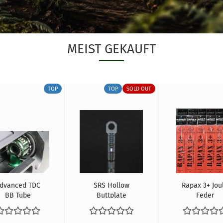
MEIST GEKAUFT
TOP
TOP
SOLD OUT
dvanced TDC
SRS Hollow
Rapax 3+ Jou
BB Tube
Buttplate
Feder
(Silverback
Spacer
A1/A2...