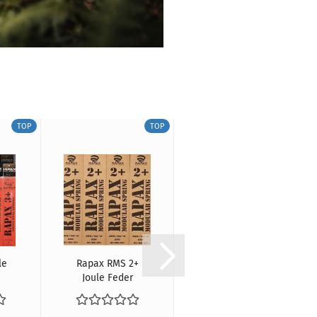
TOP
TOP
TOP
le
Rapax RMS 2+
Rapax 2,8 Joule
Joule Feder
Feder