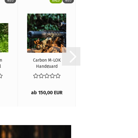
NEU
BALD
NEU
NEU
n
Carbon M-LOK
Big Boy Gen 3
l
Handguard
Schalldämpfer
AR15 / M4
ab 150,00 EUR
72,50 EUR