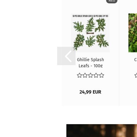
NEU
SOLD OUT
NEU
KMCS
Ghillie Splash
C
Taktische Hose
Leafs - 100g
V2
Pack
99,00 EUR
24,99 EUR