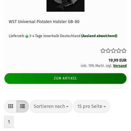
WST Universal Pistolen Holster GB-80
Lieferzeit:
3-4 Tage innerhalb Deutschland
(Ausland abweichend)
19,99 EUR
inkl. 19% MwSt. zzgl.
Versand
ZUM ARTIKEL
Sortieren nach
pro Seite
Sortieren nach
15 pro Seite
1