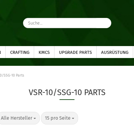
Suche...
N
CRAFTING
KMCS
UPGRADE PARTS
AUSRÜSTUNG
0/SSG-10 Parts
VSR-10/SSG-10 PARTS
pro Seite
pro Seite
Alle Hersteller
15 pro Seite