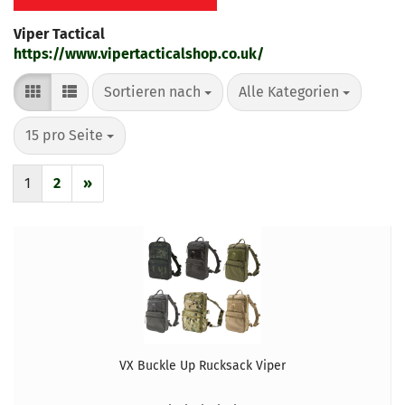
Viper Tactical
https://www.vipertacticalshop.co.uk/
Sortieren nach
pro Seite
Sortieren nach
Alle Kategorien
pro Seite
15 pro Seite
1
2
»
VX Buckle Up Rucksack Viper