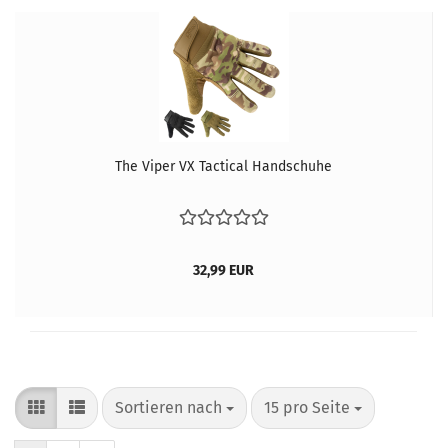
The Viper VX Tactical Handschuhe
32,99 EUR
Sortieren nach
pro Seite
Sortieren nach
15 pro Seite